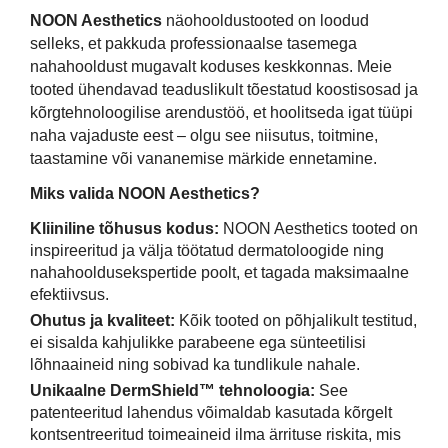
NOON Aesthetics
näohooldustooted on loodud
selleks, et pakkuda professionaalse tasemega
nahahooldust mugavalt koduses keskkonnas. Meie
tooted ühendavad teaduslikult tõestatud koostisosad ja
kõrgtehnoloogilise arendustöö, et hoolitseda igat tüüpi
naha vajaduste eest – olgu see niisutus, toitmine,
taastamine või vananemise märkide ennetamine.
Miks valida NOON Aesthetics?
Kliiniline tõhusus kodus:
NOON Aesthetics tooted on
inspireeritud ja välja töötatud dermatoloogide ning
nahahooldusekspertide poolt, et tagada maksimaalne
efektiivsus.
Ohutus ja kvaliteet:
Kõik tooted on põhjalikult testitud,
ei sisalda kahjulikke parabeene ega sünteetilisi
lõhnaaineid ning sobivad ka tundlikule nahale.
Unikaalne DermShield™ tehnoloogia:
See
patenteeritud lahendus võimaldab kasutada kõrgelt
kontsentreeritud toimeaineid ilma ärrituse riskita, mis