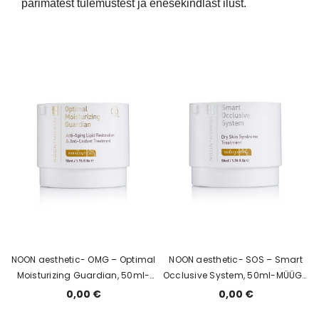
parimatest tulemustest ja enesekindlast ilust.
NOON aesthetic- OMG – Optimal
NOON aesthetic- SOS – Smart
Moisturizing Guardian, 50ml-
Occlusive System, 50ml-MÜÜGIL
MÜÜGIL AINULT SALONGIS
AINULT SALONGIS
0,00 €
0,00 €