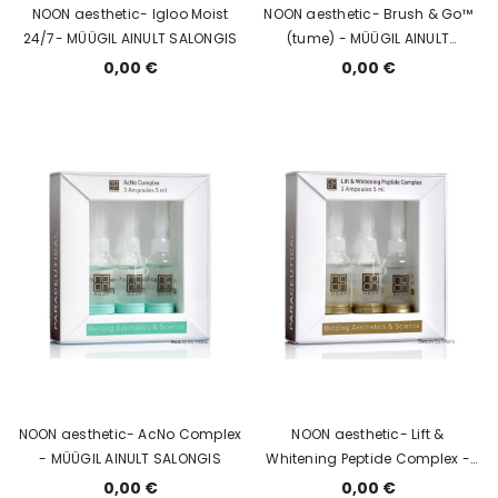
NOON aesthetic- Igloo Moist
NOON aesthetic- Brush & Go™
24/7- MÜÜGIL AINULT SALONGIS
(tume) - MÜÜGIL AINULT
SALONGIS
0,00 €
0,00 €
NOON aesthetic- AcNo Complex
NOON aesthetic- Lift &
- MÜÜGIL AINULT SALONGIS
Whitening Peptide Complex -
MÜÜGIL AINULT SALONGIS
0,00 €
0,00 €