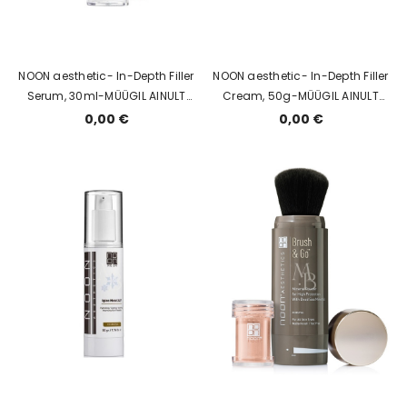
NOON aesthetic- In-Depth Filler
NOON aesthetic- In-Depth Filler
Serum, 30ml-MÜÜGIL AINULT
Cream, 50g-MÜÜGIL AINULT
SALONGIS
SALONGIS
0,00 €
0,00 €