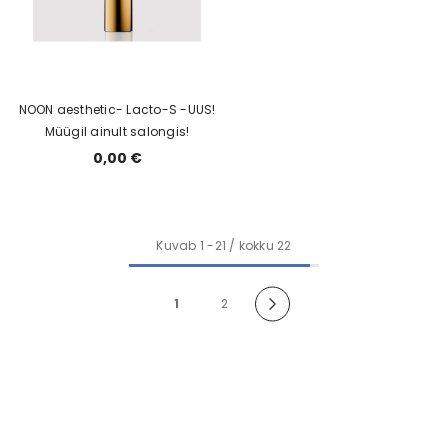
NOON aesthetic- Lacto-S -UUS!
Müügil ainult salongis!
0,00 €
Kuvab
1
-
21
/ kokku 22
1
2