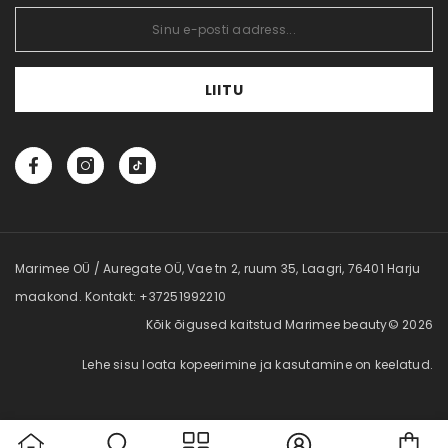
LIITU
Marimee OÜ / Auregate OÜ, Vae tn 2, ruum 35, Laagri, 76401 Harju
maakond. Kontakt: +37251992210
Kõik õigused kaitstud Marimee beauty© 2026
Lehe sisu loata kopeerimine ja kasutamine on keelatud.
Car