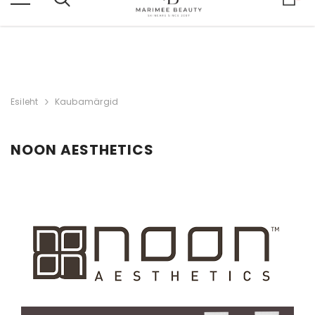
SAATMINE/ SHIPPING TO EST, LT, LV, FIN
Esileht
Kaubamärgid
NOON AESTHETICS