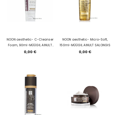
NOON aesthetic- C-Cleanser
NOON aesthetic- Micro-Soft,
Foam, 90ml-MÜÜGIL AINULT
150ml-MÜÜGIL AINULT SALONGIS
SALONGIS
0,00 €
0,00 €