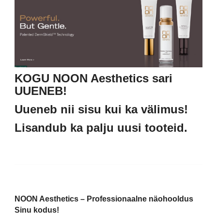
ineral-
CANTABRIA Labs - ENDOCARE
CANTABRIA Labs 
Hyaluboost Age Barrier Serum-
RADIANCE - C Ferul
30 ml- klientide lemmik! UUS!
Serum- 30 m
37,00 €
46,00
KOGU NOON Aesthetics sari
UUENEB!
Uueneb nii sisu kui ka välimus!
Lisandub ka palju uusi tooteid.
NOON Aesthetics – Professionaalne näohooldus
Sinu kodus!