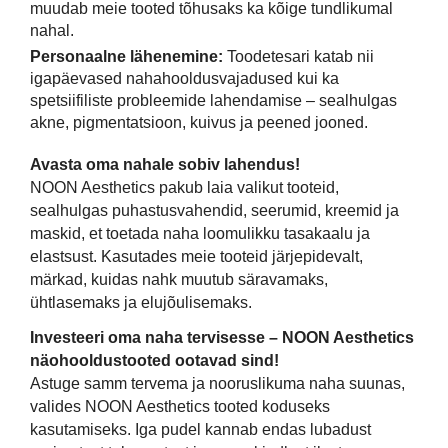
muudab meie tooted tõhusaks ka kõige tundlikumal
nahal.
Personaalne lähenemine:
Toodetesari katab nii
igapäevased nahahooldusvajadused kui ka
spetsiifiliste probleemide lahendamise – sealhulgas
akne, pigmentatsioon, kuivus ja peened jooned.
Avasta oma nahale sobiv lahendus!
NOON Aesthetics pakub laia valikut tooteid,
sealhulgas puhastusvahendid, seerumid, kreemid ja
maskid, et toetada naha loomulikku tasakaalu ja
elastsust. Kasutades meie tooteid järjepidevalt,
märkad, kuidas nahk muutub säravamaks,
ühtlasemaks ja elujõulisemaks.
Investeeri oma naha tervisesse – NOON Aesthetics
näohooldustooted ootavad sind!
Astuge samm tervema ja nooruslikuma naha suunas,
valides NOON Aesthetics tooted koduseks
kasutamiseks. Iga pudel kannab endas lubadust