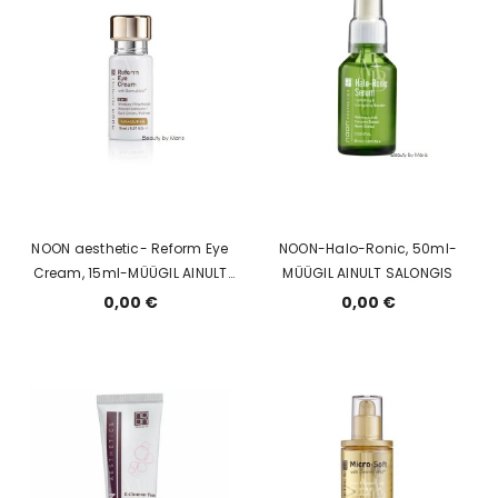
NOON aesthetic- Reform Eye
NOON-Halo-Ronic, 50ml-
Cream, 15ml-MÜÜGIL AINULT
MÜÜGIL AINULT SALONGIS
SALONGIS
0,00 €
0,00 €